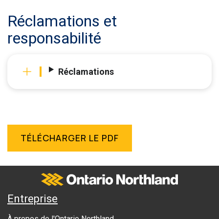
Réclamations et
responsabilité
Réclamations
TÉLÉCHARGER LE PDF
Ontario Northland
A
Entreprise
b
À propos de l'Ontario Northland