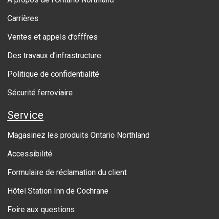
o
Carrières
u
Ventes et appels d’offfres
t
Des travaux d’infrastructure
g
o
Politique de confidentialité
v
Sécurité ferroviaire
e
Service
r
Magasinez les produits Ontario Northland
n
Accessibilité
m
Formulaire de réclamation du client
e
Hôtel Station Inn de Cochrane
n
Foire aux questions
t