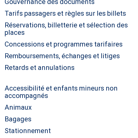
n
e
n
Gouvernance des documents
t
t
r
H
Tarifs passagers et règles sur les billets
e
n
T
Réservations, billetterie et sélection des
s
m
M
places
e
L
i
n
s
Concessions et programmes tarifaires
c
t
i
Remboursements, échanges et litiges
i
"
m
Retards et annulations
p
l
i
Accessibilité et enfants mineurs non
accompagnés
f
i
Animaux
é
Bagages
e
Stationnement