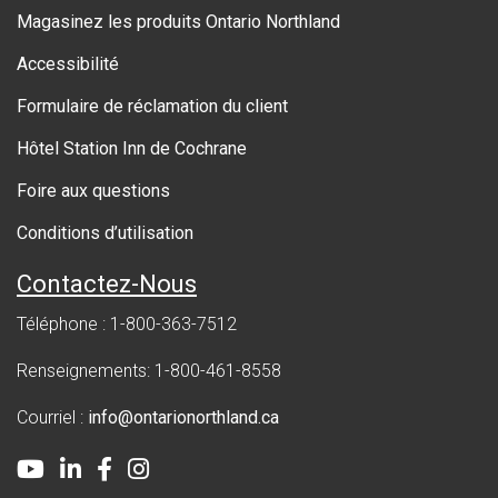
r
Magasinez les produits Ontario Northland
n
Accessibilité
m
Formulaire de réclamation du client
e
Hôtel Station Inn de Cochrane
n
Foire aux questions
t
Conditions d’utilisation
Contactez-Nous
Téléphone : 1-800-363-7512
Renseignements: 1-800-461-8558
Courriel :
info@ontarionorthland.ca
Youtube
LinkedIn
Facebook
Instagram