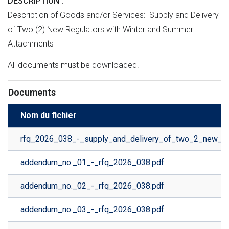
DESCRIPTION
Description of Goods and/or Services: Supply and Delivery
of Two (2) New Regulators with Winter and Summer
Attachments
All documents must be downloaded.
Documents
Nom du fichier
rfq_2026_038_-_supply_and_delivery_of_two_2_new_re
addendum_no._01_-_rfq_2026_038.pdf
addendum_no._02_-_rfq_2026_038.pdf
addendum_no._03_-_rfq_2026_038.pdf