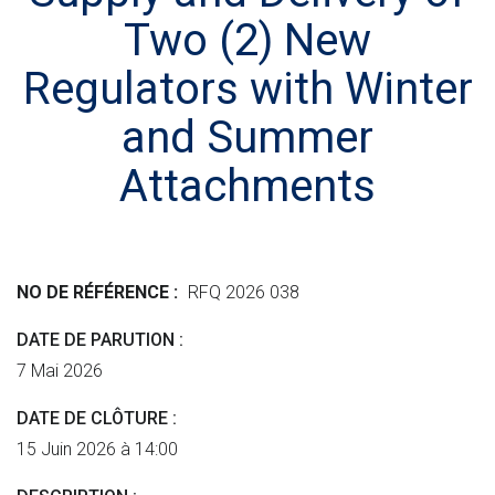
ê
n
e
n
Two (2) New
t
t
r
H
n
T
e
Regulators with Winter
m
M
s
and Summer
e
L
i
n
s
Attachments
c
t
i
"
m
i
p
l
NO DE RÉFÉRENCE
RFQ 2026 038
i
DATE DE PARUTION
f
7 Mai 2026
i
é
DATE DE CLÔTURE
e
15 Juin 2026 à 14:00