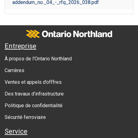
addendum_no._04_-_rfq_2026_038.pdf
Ontario Northland
A
Entreprise
b
À propos de l'Ontario Northland
o
Carrières
u
Ventes et appels d’offfres
t
Des travaux d’infrastructure
g
o
Politique de confidentialité
v
Sécurité ferroviaire
e
Service